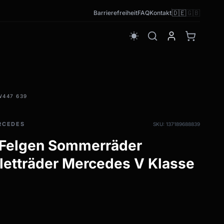
🇩🇪
🇬🇧
Barrierefreiheit
FAQ
Kontakt
wb_sunny
W447 639
RCEDES
SKU: 137189688839
 Felgen Sommerräder
tträder Mercedes V Klasse