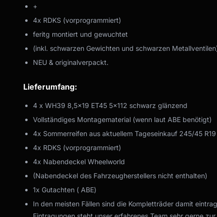
+
4x RDKS (vorprogrammiert)
feritg montiert und gewuchtet
(inkl. schwarzen Gewichten und schwarzen Metallventilen
NEU & originalverpackt.
Lieferumfang:
4 x WH39 8,5x19 ET45 5x112 schwarz glänzend
Vollständiges Montagematerial (wenn laut ABE benötigt)
4x Sommerreifen aus aktuellem Tageseinkauf 245/45 R1
4x RDKS (vorprogrammiert)
4x Nabendeckel Wheelworld
(Nabendeckel des Fahrzeugherstellers nicht enthalten)
1x Gutachten ( ABE)
In den meisten Fällen sind die Kompletträder damit eintra
Eintragungen steht unser erfahrenes Team sehr gerne zur