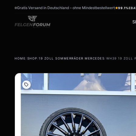
Gratis Versand in Deutschland – ohne Mindestbestellwert
99.1%
EBA
S
wb_sunny
ac_unit
HOME
/
SHOP
/
19 ZOLL SOMMERRÄDER MERCEDES
/
WH39 19 ZOLL
Sommerreifen
Winterreifen
Sommerräder & Felgen
Winterräder & Felgen
Kompletträder -
Kompletträder - Winter
Sommer