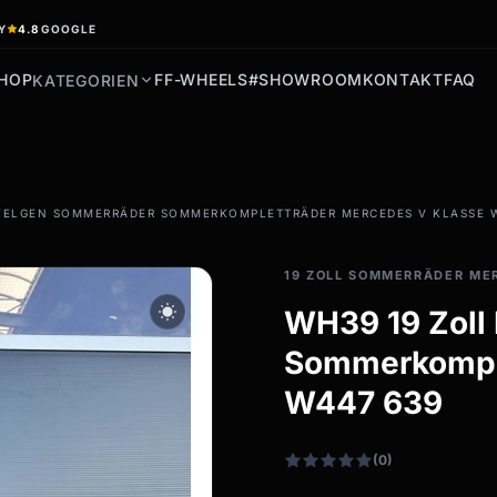
Y
4.8
GOOGLE
HOP
FF-WHEELS
#SHOWROOM
KONTAKT
FAQ
KATEGORIEN
filter_drama
 FELGEN SOMMERRÄDER SOMMERKOMPLETTRÄDER MERCEDES V KLASSE 
Allwetterreifen
Ganzjahresräder &
19 ZOLL SOMMERRÄDER ME
Felgen
wb_sunny
WH39 19 Zoll
Alle Allwetterräder
Sommerkomple
W447 639
(0)