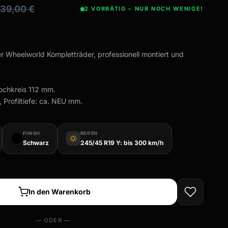
339,00
€
2 VORRÄTIG – NUR NOCH WENIGE!
er Wheelworld Kompletträder, professionell montiert und
Lochkreis 112 mm.
 Profiltiefe: ca. NEU mm.
FINISH
REIFEN
wb_sunny
Schwarz
245/45 R19 Y: bis 300 km/h
In den Warenkorb
— ODER —