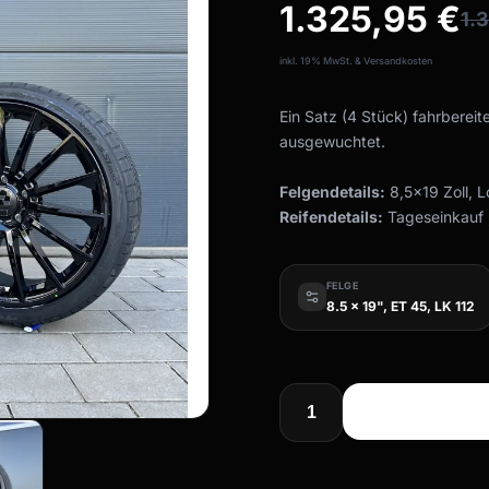
1.325,95
€
1.
inkl. 19% MwSt. & Versandkosten
Ein Satz (4 Stück) fahrbereit
ausgewuchtet.
Felgendetails:
8,5x19 Zoll, 
Reifendetails:
Tageseinkauf ,
FELGE
8.5 x 19", ET 45, LK 112