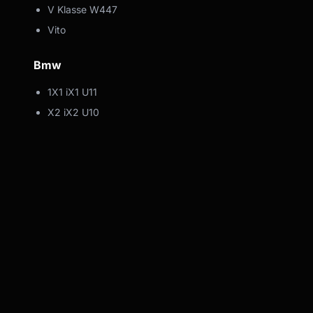
V Klasse W447
Vito
Bmw
1X1 iX1 U11
X2 iX2 U10