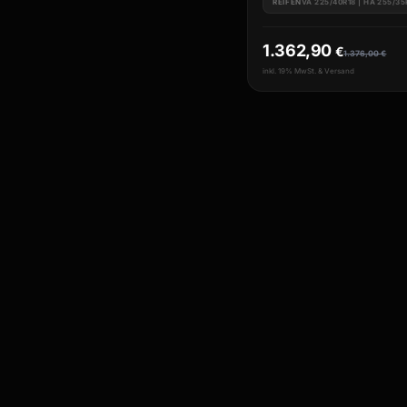
REIFEN
VA 225/40R18 | HA 255/35
1.362,90
€
1.376,00
€
inkl. 19% MwSt. & Versand