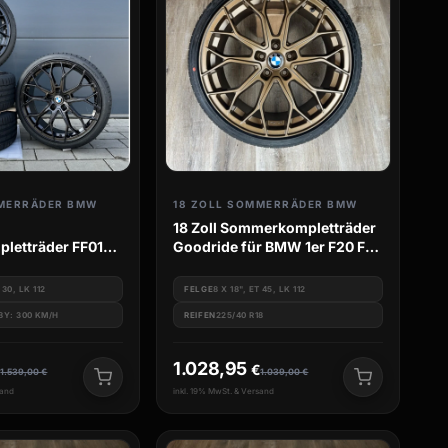
MMERRÄDER BMW
18 ZOLL SOMMERRÄDER BMW
18 Zoll Sommerkompletträder
letträder FF01
Goodride für BMW 1er F20 F21
 BMW 3er G20 G21
M135i M140i M135 M140
 30, LK 112
FELGE
8 X 18", ET 45, LK 112
18Y: 300 KM/H
REIFEN
225/40 R18
1.028,95
€
€
1.539,00
€
1.039,00
€
sand
inkl. 19% MwSt. & Versand