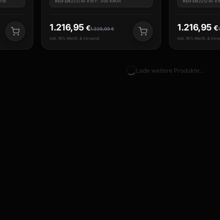
R18
REIFEN
225/45 R18Y: 300 KM/H
REIFEN
225/45 R
1.216,95
1.216,95
€
€
1.229,00
€
inkl. 19% MwSt. & Versand
inkl. 19% MwSt. & Ver
Lade weitere Produkte…