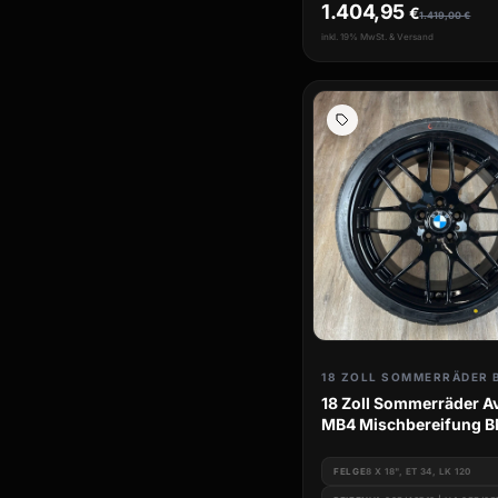
1.404,95
€
1.419,00
€
inkl. 19% MwSt. & Versand
18 ZOLL SOMMERRÄDER
18 Zoll Sommerräder A
MB4 Mischbereifung 
e46
FELGE
8 X 18", ET 34, LK 120