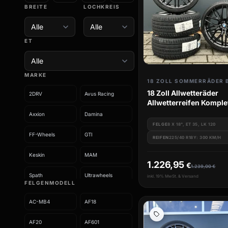
BREITE
LOCHKREIS
ET
MARKE
18 ZOLL SOMMERRÄDER
18 Zoll Allwetteräder
2DRV
Avus Racing
Allwetterreifen Komple
BMW 3er e90 e91 e92 
Axxion
Damina
FELGE
8 X 18", ET 35, LK 120
FF-Wheels
GTI
REIFEN
225/40 R18Y: 300 KM/H
Keskin
MAM
1.226,95
€
1.239,00
€
Spath
Ultrawheels
inkl. 19% MwSt. & Versand
FELGENMODELL
Wheelworld
AC-MB4
AF18
AF20
AF601