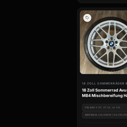
18 ZOLL SOMMERRÄDER
18 Zoll Sommerrad Avu
MB4 Mischbereifung Hankook
BMW 3er e46
FELGE
8 X 18", ET 34, LK 120
REIFEN
VA 225/40R18 | HA 255/35