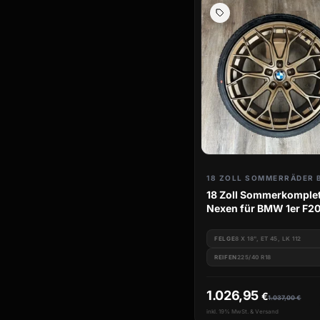
MM01
MM06
MM09
RS3
RS4
RS7
SP53
UA1E
UA23
UA24
UA3
V1
18 ZOLL SOMMERRÄDER
V2
WH34
18 Zoll Sommerkomplet
Nexen für BMW 1er F20
WH37
WH39
M135i M140i M135 M14
FELGE
8 X 18", ET 45, LK 112
REIFEN
225/40 R18
1.026,95
€
1.037,00
€
inkl. 19% MwSt. & Versand