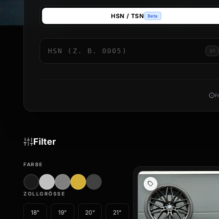
Der Kauf von Sommerkompletträdern im Set spart Ihnen Zeit
HSN / TSN
Beta
elektronisch ausgewuchtet und inklusive eventuell benötigter
die Saison starten.
In unserem Sortiment finden Sie Designs von führenden Herstel
2.1
spezifische Finishes suchen, jedes unserer Kompletträder ist 
bestellen Sie Ihre neuen sommerkompletträder bequem online
Sommer.
P
Filter
FARBE
ZOLLGRÖSSE
18"
19"
20"
21"