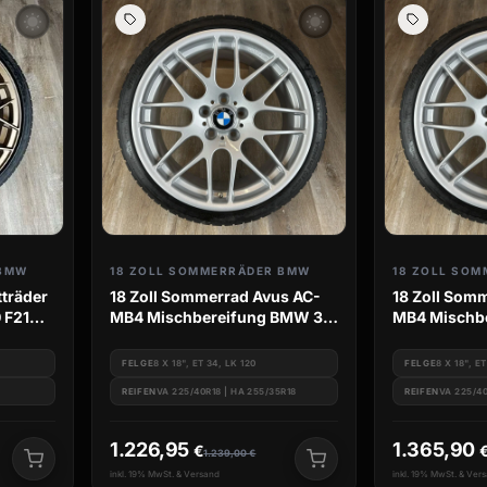
wb_sunny
wb_sunny
 BMW
18 ZOLL SOMMERRÄDER BMW
18 ZOLL SO
träder
18 Zoll Sommerrad Avus AC-
18 Zoll Som
 F21
MB4 Mischbereifung BMW 3er
MB4 Mischbereif
0
e46
e46
FELGE
8 X 18", ET 34, LK 120
FELGE
8 X 18", E
REIFEN
VA 225/40R18 | HA 255/35R18
REIFEN
VA 225/40
1.226,95
1.365,90
€
1.239,00
€
inkl. 19% MwSt. & Versand
inkl. 19% MwSt. & Ver