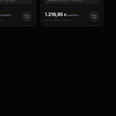
18Y: 300 KM/H
REIFEN
225/45 R18Y: 300 KM/H
1.216,95
€
1.229,00
€
1.229,00
€
sand
inkl. 19% MwSt. & Versand