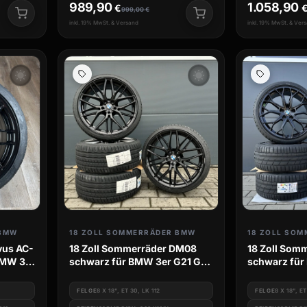
989,90
1.058,90
€
999,00
€
inkl. 19% MwSt. & Versand
inkl. 19% MwSt. & Ver
wb_sunny
wb_sunny
 BMW
18 ZOLL SOMMERRÄDER BMW
18 ZOLL SO
vus AC-
18 Zoll Sommerräder DM08
18 Zoll Som
BMW 3er
schwarz für BMW 3er G21 G20
schwarz für
G3L G3k 4er G3c G23 2er G42
G3L G3k 4er
FELGE
8 X 18", ET 30, LK 112
FELGE
8 X 18", ET