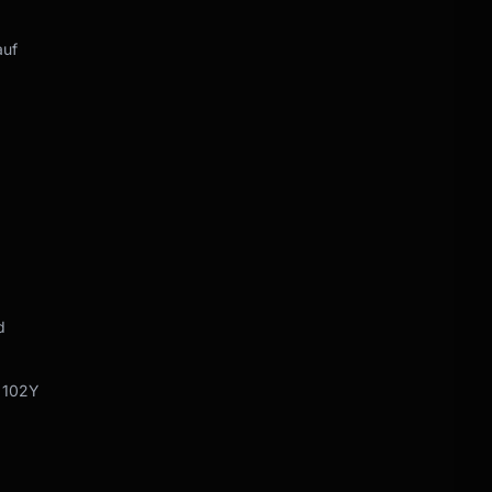
auf
d
9 102Y