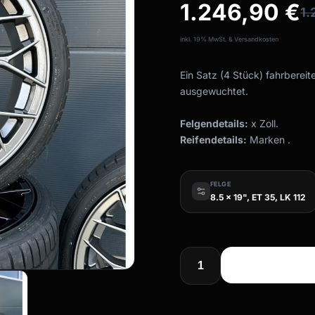
1.246,90
€
1.
inkl. 19% MwSt. & Versandkosten
Ein Satz (4 Stück) fahrbereit
ausgewuchtet.
Felgendetails:
x Zoll.
Reifendetails:
Marken .
FELGE
8.5 x 19", ET 35, LK 112