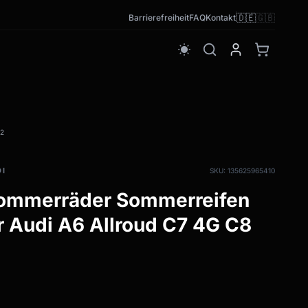
🇩🇪
🇬🇧
Barrierefreiheit
FAQ
Kontakt
wb_sunny
2
DI
SKU: 135625965410
 Sommerräder Sommerreifen
 Audi A6 Allroud C7 4G C8