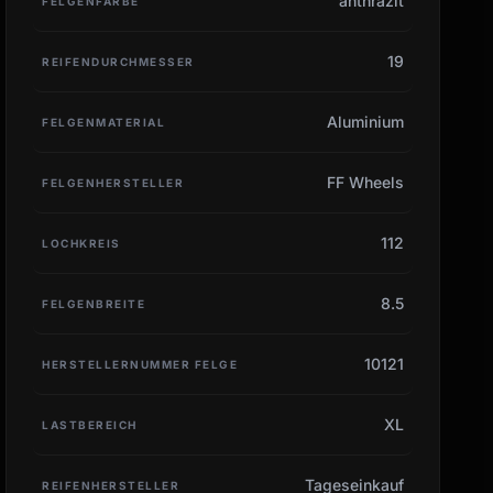
anthrazit
FELGENFARBE
19
REIFENDURCHMESSER
Aluminium
FELGENMATERIAL
FF Wheels
FELGENHERSTELLER
112
LOCHKREIS
8.5
FELGENBREITE
10121
HERSTELLERNUMMER FELGE
XL
LASTBEREICH
Tageseinkauf
REIFENHERSTELLER