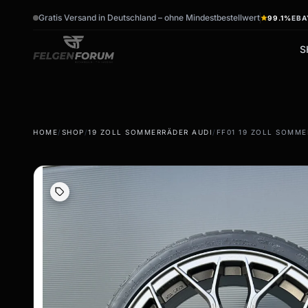
Gratis Versand in Deutschland – ohne Mindestbestellwert
99.1%
EBA
S
wb_sunny
ac_unit
HOME
/
SHOP
/
19 ZOLL SOMMERRÄDER AUDI
/
FF01 19 ZOLL SOMM
Sommerreifen
Winterreifen
Sommerräder & Felgen
Winterräder & Felgen
Kompletträder -
Kompletträder - Winter
Sommer