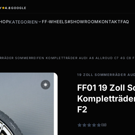
Y
4.8
GOOGLE
HOP
FF-WHEELS
#SHOWROOM
KONTAKT
FAQ
KATEGORIEN
filter_drama
ERRÄDER SOMMERREIFEN KOMPLETTRÄDER AUDI A6 ALLROUD C7 4G C8 F
Allwetterreifen
Ganzjahresräder &
19 ZOLL SOMMERRÄDER AU
Felgen
wb_sunny
FF01 19 Zoll
Alle Allwetterräder
Kompletträder
F2
(0)