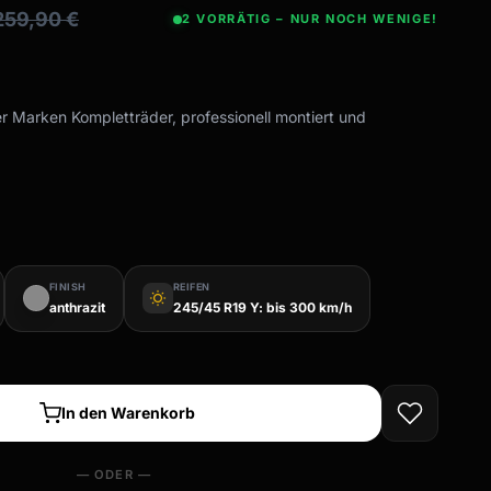
259,90
€
2 VORRÄTIG – NUR NOCH WENIGE!
er Marken Kompletträder, professionell montiert und
FINISH
REIFEN
wb_sunny
anthrazit
245/45 R19 Y: bis 300 km/h
In den Warenkorb
— ODER —