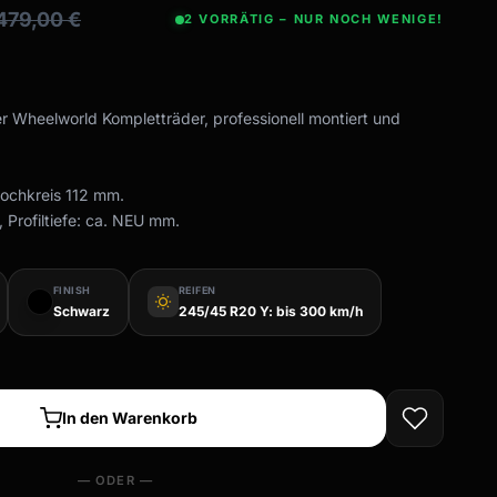
.479,00
€
2 VORRÄTIG – NUR NOCH WENIGE!
er Wheelworld Kompletträder, professionell montiert und
Lochkreis 112 mm.
 Profiltiefe: ca. NEU mm.
FINISH
REIFEN
wb_sunny
Schwarz
245/45 R20 Y: bis 300 km/h
In den Warenkorb
— ODER —