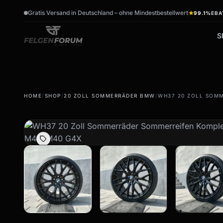
Gratis Versand in Deutschland – ohne Mindestbestellwert
99.1%
EBA
S
wb_sunny
ac_unit
HOME
/
SHOP
/
20 ZOLL SOMMERRÄDER BMW
/
WH37 20 ZOLL SOMM
Sommerreifen
Winterreifen
Sommerräder & Felgen
Winterräder & Felgen
Kompletträder -
Kompletträder - Winter
Sommer