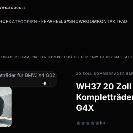
Y
4.8
GOOGLE
HOP
FF-WHEELS
#SHOWROOM
KONTAKT
FAQ
KATEGORIEN
filter_drama
ERRÄDER SOMMERREIFEN KOMPLETTRÄDER FÜR BMW X4 G02 M40I M40
Allwetterreifen
Ganzjahresräder &
20 ZOLL SOMMERRÄDER B
Felgen
wb_sunny
WH37 20 Zoll
Alle Allwetterräder
Kompletträde
G4X
(0)