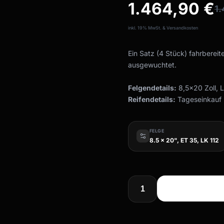
1.464,90
€
1
inkl. 19% MwSt. & Versandkosten
Ein Satz (4 Stück) fahrbereit
ausgewuchtet.
Felgendetails:
8,5x20 Zoll, 
Reifendetails:
Tageseinkauf ,
FELGE
8.5 x 20", ET 35, LK 112