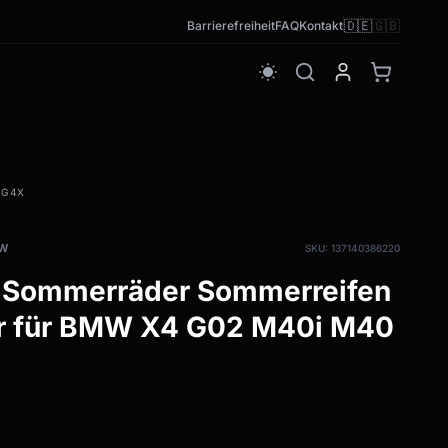
🇩🇪
🇬🇧
Barrierefreiheit
FAQ
Kontakt
wb_sunny
 G4X
MW
SKU: 137140386220
 Sommerräder Sommerreifen
r für BMW X4 G02 M40i M40