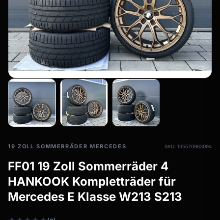
Allwetterreifen
filter_drama
Ganzjahresräder & Felgen
Alle Allwetterräder
19 ZOLL SOMMERRÄDER MERCEDES
SKU: 135570963094
FF01 19 Zoll Sommerräder 4
HANKOOK Kompletträder für
Mercedes E Klasse W213 S213