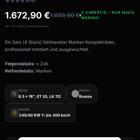
(0)
1.672,90
€
2 VORRÄTIG – NUR NOCH
1.689,90
€
WENIGE!
inkl. 19% MwSt. & Versandkosten
Ein Satz (4 Stück) fahrbereiter Marken Kompletträder,
professionell montiert und ausgewuchtet.
Felgendetails:
x Zoll.
Reifendetails:
Marken .
FELGE
FINISH
8.5 x 19", ET 35, LK 112
Bronze
REIFEN
wb_sunny
245/40 R19 Y: bis 300 km/h