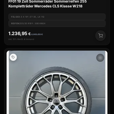
FF01 19 Zoll Sommerräder Sommerreifen 255
Kompletträder Mercedes CLS Klasse W218
FELGE
8.5 X 19", ET 35, LK 112
REIFEN
255/35 R19Y: 300 KM/H
1.236,95
€
1.249,90
€
inkl. 19% MwSt. & Versand
wb_sunny