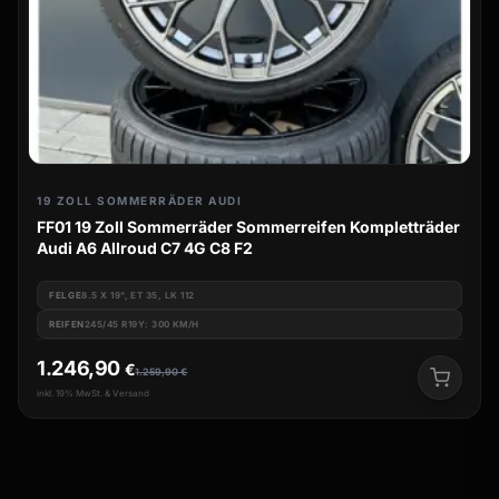
19 ZOLL SOMMERRÄDER AUDI
FF01 19 Zoll Sommerräder Sommerreifen Kompletträder
Audi A6 Allroud C7 4G C8 F2
FELGE
8.5 X 19", ET 35, LK 112
REIFEN
245/45 R19Y: 300 KM/H
1.246,90
€
1.259,90
€
inkl. 19% MwSt. & Versand