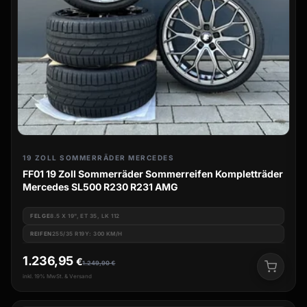
19 ZOLL SOMMERRÄDER MERCEDES
FF01 19 Zoll Sommerräder Sommerreifen Kompletträder
Mercedes SL500 R230 R231 AMG
FELGE
8.5 X 19", ET 35, LK 112
REIFEN
255/35 R19Y: 300 KM/H
1.236,95
€
1.249,90
€
inkl. 19% MwSt. & Versand