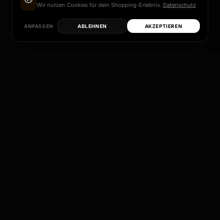
Wir nutzen Cookies für dein Shopping-Erlebnis.
Datenschutz
ANPASSEN
ABLEHNEN
AKZEPTIEREN
Jedes dieser Modelle ist mehr als nur eine Felge
– es ist ein Versprechen an Qualität, Design und
individuelle Perfektion.