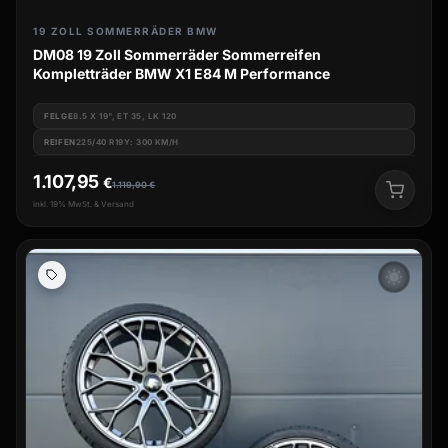
19 ZOLL SOMMERRÄDER BMW
DM08 19 Zoll Sommerräder Sommerreifen
Kompletträder BMW X1 E84 M Performance
FELGE
8.5 X 19", ET 35, LK 120
REIFEN
225/40 R19Y: 300 KM/H
1.107,95
€
1.119,90
€
inkl. 19% MwSt. & Versand
wb_sunny