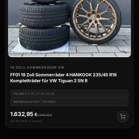
19 ZOLL SOMMERRÄDER VW
FF01 19 Zoll Sommerräder 4 HANKOOK 235/45 R19
Kompletträder für VW Tiguan 2 5N R
FELGE
8.5 X 19", ET 35, LK 112
REIFEN
235/45 R19Y: 300 KM/H
1.632,95
€
1.649,90
€
inkl. 19% MwSt. & Versand