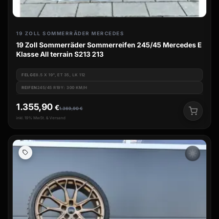
19 ZOLL SOMMERRÄDER MERCEDES
19 Zoll Sommerräder Sommerreifen 245/45 Mercedes E
Klasse All terrain S213 213
FELGE
8.5 X 19", ET 35, LK 112
REIFEN
245/45 R19Y: 300 KM/H
1.355,90
€
1.369,90
€
inkl. 19% MwSt. & Versand
wb_sunny