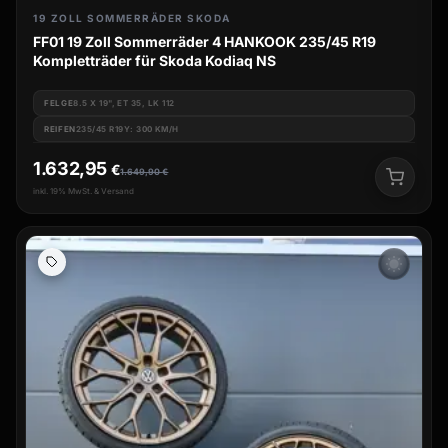
19 ZOLL SOMMERRÄDER SKODA
FF01 19 Zoll Sommerräder 4 HANKOOK 235/45 R19
Kompletträder für Skoda Kodiaq NS
FELGE
8.5 X 19", ET 35, LK 112
REIFEN
235/45 R19Y: 300 KM/H
1.632,95
€
1.649,90
€
inkl. 19% MwSt. & Versand
wb_sunny