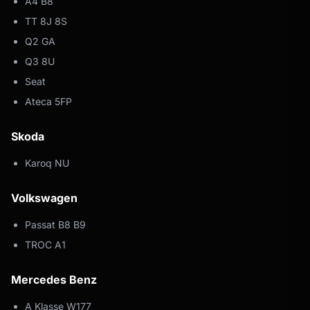
A4 B8
TT 8J 8S
Q2 GA
Q3 8U
Seat
Ateca 5FP
Skoda
Karoq NU
Volkswagen
Passat B8 B9
TROC A1
Mercedes Benz
A Klasse W177