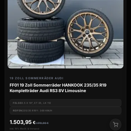
19 ZOLL SOMMERRÄDER AUDI
FF01 19 Zoll Sommerräder HANKOOK 235/35 R19
Kompletträder Audi RS3 8V Limousine
FELGE
8.5 X 19", ET 35, LK 112
REIFEN
235/35 R19Y: 300 KM/H
1.503,95
€
1.519,90
€
inkl. 19% MwSt. & Versand