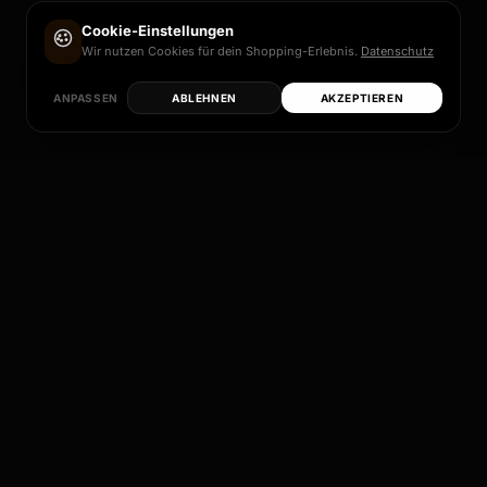
Cookie-Einstellungen
Wir nutzen Cookies für dein Shopping-Erlebnis.
Datenschutz
ANPASSEN
ABLEHNEN
AKZEPTIEREN
Jedes dieser Modelle ist mehr als nur eine Felge
– es ist ein Versprechen an Qualität, Design und
individuelle Perfektion.