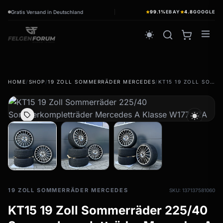
Gratis Versand in Deutschland
99.1%
EBAY
4.8
GOOGLE
wb_sunny
HOME
/
SHOP
/
19 ZOLL SOMMERRÄDER MERCEDES
/
KT15 19 ZOLL SOMMERRÄDER 225/40 SOMMERKOMPLETTRÄDER MERCEDES A KLASSE W177 F2A
Sommerreifen
wb_sunny
Sommerräder & Felgen
wb_sunny
Kompletträder - Sommer
Winterreifen
ac_unit
Winterräder & Felgen
Kompletträder - Winter
19 ZOLL SOMMERRÄDER MERCEDES
SKU: 137137581060
KT15 19 Zoll Sommerräder 225/40