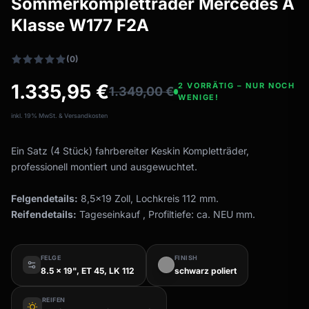
Sommerkompletträder Mercedes A
Allwetterreifen
filter_drama
Klasse W177 F2A
Ganzjahresräder & Felgen
Alle Allwetterräder
(0)
1.335,95
€
2 VORRÄTIG – NUR NOCH
1.349,00
€
WENIGE!
inkl. 19% MwSt. & Versandkosten
Ein Satz (4 Stück) fahrbereiter Keskin Kompletträder,
professionell montiert und ausgewuchtet.
Felgendetails:
8,5x19 Zoll, Lochkreis 112 mm.
Reifendetails:
Tageseinkauf , Profiltiefe: ca. NEU mm.
FELGE
FINISH
8.5 x 19", ET 45, LK 112
schwarz poliert
REIFEN
wb_sunny