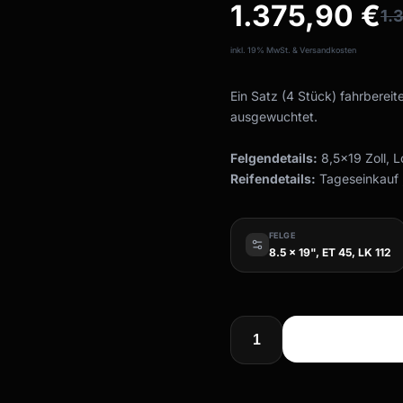
1.375,90
€
1.
inkl. 19% MwSt. & Versandkosten
Ein Satz (4 Stück) fahrbereit
ausgewuchtet.
Felgendetails:
8,5x19 Zoll, 
Reifendetails:
Tageseinkauf ,
FELGE
8.5 x 19", ET 45, LK 112