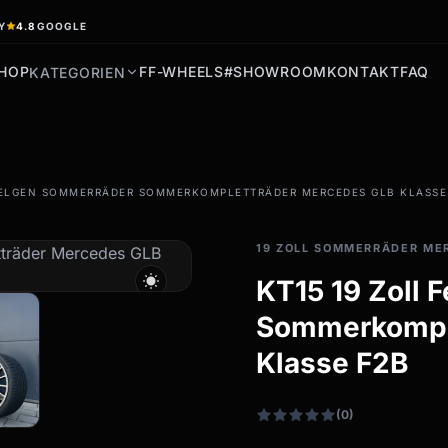
Y
4.8
GOOGLE
HOP
FF-WHEELS
#SHOWROOM
KONTAKT
FAQ
KATEGORIEN
filter_drama
 FELGEN SOMMERRÄDER SOMMERKOMPLETTRÄDER MERCEDES GLB KLASSE
Allwetterreifen
Ganzjahresräder &
19 ZOLL SOMMERRÄDER ME
Felgen
wb_sunny
KT15 19 Zoll
Alle Allwetterräder
Sommerkompl
Klasse F2B
(0)