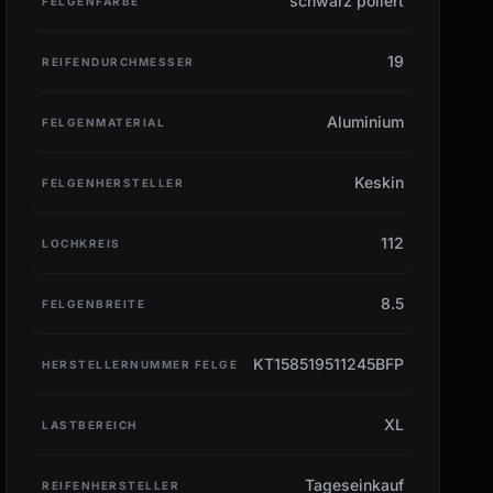
schwarz poliert
FELGENFARBE
19
REIFENDURCHMESSER
Aluminium
FELGENMATERIAL
Keskin
FELGENHERSTELLER
112
LOCHKREIS
8.5
FELGENBREITE
KT158519511245BFP
HERSTELLERNUMMER FELGE
XL
LASTBEREICH
Tageseinkauf
REIFENHERSTELLER