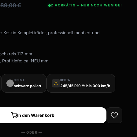
389,00
€
2 VORRÄTIG – NUR NOCH WENIGE!
er Keskin Kompletträder, professionell montiert und
Lochkreis 112 mm.
 Profiltiefe: ca. NEU mm.
FINISH
REIFEN
wb_sunny
schwarz poliert
245/45 R19 Y: bis 300 km/h
In den Warenkorb
— ODER —