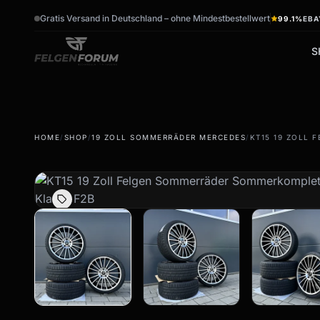
Gratis Versand in Deutschland – ohne Mindestbestellwert
99.1%
EBA
S
wb_sunny
ac_unit
HOME
/
SHOP
/
19 ZOLL SOMMERRÄDER MERCEDES
/
KT15 19 ZOLL
Sommerreifen
Winterreifen
Sommerräder & Felgen
Winterräder & Felgen
Kompletträder -
Kompletträder - Winter
Sommer