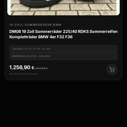
19 ZOLL SOMMERRÄDER BMW
DM08 19 Zoll Sommerräder 225/40 RDKS Sommerreifen
Kompletträder BMW 4er F32 F36
FELGE
8.5 X 19", ET 35, LK 120
REIFEN
225/40 R19Y: 300 KM/H
1.256,90
€
1.269,90
€
inkl. 19% MwSt. & Versand