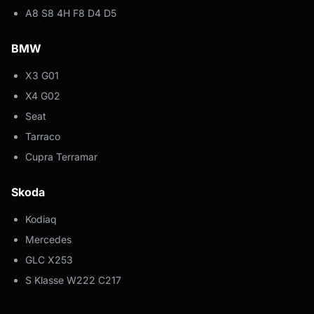
A8 S8 4H F8 D4 D5
BMW
X3 G01
X4 G02
Seat
Tarraco
Cupra Terramar
Skoda
Kodiaq
Mercedes
GLC X253
S Klasse W222 C217