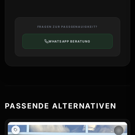
FRAGEN ZUR PASSGENAUIGKEIT?
WHATSAPP BERATUNG
PASSENDE ALTERNATIVEN
wb_sunny