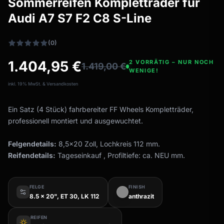
Sommerreifen Kompletträder für
Allwetterreifen
filter_drama
Audi A7 S7 F2 C8 S-Line
Ganzjahresräder & Felgen
Alle Allwetterräder
(0)
1.404,95
€
2 VORRÄTIG – NUR NOCH
1.419,00
€
WENIGE!
inkl. 19% MwSt. & Versandkosten
Ein Satz (4 Stück) fahrbereiter FF Wheels Kompletträder,
professionell montiert und ausgewuchtet.
Felgendetails:
8,5x20 Zoll, Lochkreis 112 mm.
Reifendetails:
Tageseinkauf , Profiltiefe: ca. NEU mm.
FELGE
FINISH
8.5 x 20", ET 30, LK 112
anthrazit
REIFEN
wb_sunny