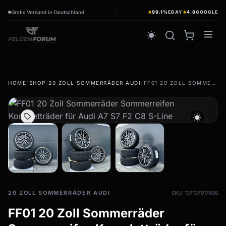
Gratis Versand in Deutschland
99.1%
EBAY
4.8
GOOGLE
wb_sunny
HOME
/
SHOP
/
20 ZOLL SOMMERRÄDER AUDI
/
FF01 20 ZOLL SOMMERRÄDER SOMMERREIFEN KOMPLETTRÄDER FÜR AUDI A7 S7 F2 C8 S-LINE
Sommerreifen
wb_sunny
Sommerräder & Felgen
wb_sunny
Kompletträder - Sommer
Winterreifen
ac_unit
Winterräder & Felgen
Kompletträder - Winter
20 ZOLL SOMMERRÄDER AUDI
SKU: 137137917608
FF01 20 Zoll Sommerräder