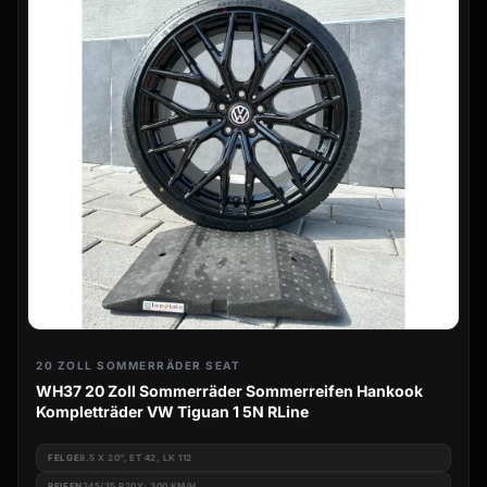
20 ZOLL SOMMERRÄDER SEAT
WH37 20 Zoll Sommerräder Sommerreifen Hankook
Kompletträder VW Tiguan 1 5N RLine
FELGE
8.5 X 20", ET 42, LK 112
REIFEN
245/35 R20Y: 300 KM/H