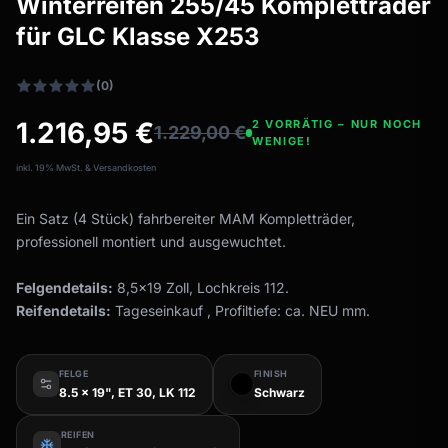
Winterreifen 255/45 Kompletträder
Allwetterreifen
filter_drama
für GLC Klasse X253
Ganzjahresräder & Felgen
Alle Allwetterräder
(0)
1.216,95
€
2 VORRÄTIG – NUR NOCH
1.229,00
€
WENIGE!
inkl. 19% MwSt. & Versandkosten
Ein Satz (4 Stück) fahrbereiter MAM Kompletträder,
professionell montiert und ausgewuchtet.
Felgendetails:
8,5x19 Zoll, Lochkreis 112.
Reifendetails:
Tageseinkauf , Profiltiefe: ca. NEU mm.
FELGE
FINISH
8.5 x 19", ET 30, LK 112
Schwarz
REIFEN
ac_unit