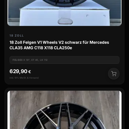
18 ZOLL
18 Zoll Felgen V1 Wheels V2 schwarz für Mercedes
CLA35 AMG C118 X118 CLA250e
FELGE
8 X 18", ET 45, LK 112
629,90
€
inkl. 19% MwSt. & Versand