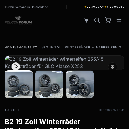
Gratis Versand in Deutschland
99.1%
EBAY
4.8
GOOGLE
wb_sunny
HOME
/
SHOP
/
19 ZOLL
/
B2 19 ZOLL WINTERRÄDER WINTERREIFEN 255/45 KOMPLETTRÄDER FÜR GLC KLASSE X253
Sommerreifen
wb_sunny
Sommerräder & Felgen
ac_unit
Kompletträder - Sommer
Winterreifen
ac_unit
Winterräder & Felgen
Kompletträder - Winter
19 ZOLL
SKU: 136663715541
B2 19 Zoll Winterräder