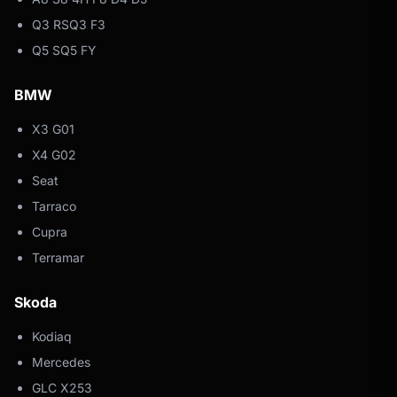
Q3 RSQ3 F3
Q5 SQ5 FY
BMW
X3 G01
X4 G02
Seat
Tarraco
Cupra
Terramar
Skoda
Kodiaq
Mercedes
GLC X253