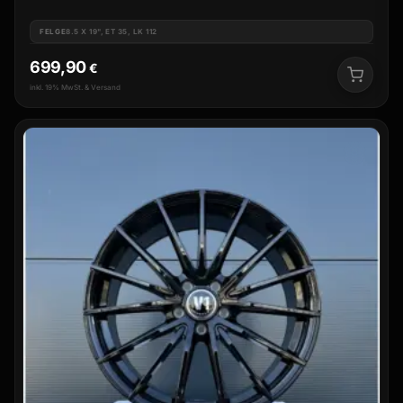
FELGE
8.5 X 19", ET 35, LK 112
699,90
€
inkl. 19% MwSt. & Versand