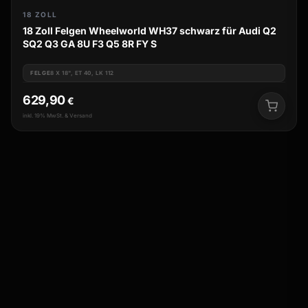
18 ZOLL
18 Zoll Felgen Wheelworld WH37 schwarz für Audi Q2
SQ2 Q3 GA 8U F3 Q5 8R FY S
FELGE
8 X 18", ET 40, LK 112
629,90
€
inkl. 19% MwSt. & Versand