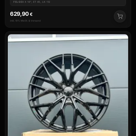
FELGE
8 X 18", ET 45, LK 112
629,90
€
inkl. 19% MwSt. & Versand