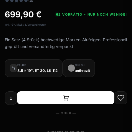
(0)
699,90
€
2 VORRÄTIG – NUR NOCH WENIGE!
inkl. 19% MwSt. & Versandkosten
Ein Satz (4 Stück) hochwertige Marken-Alufelgen. Professionell
geprüft und versandfertig verpackt.
FELGE
FINISH
8.5 x 19", ET 30, LK 112
anthrazit
— ODER —