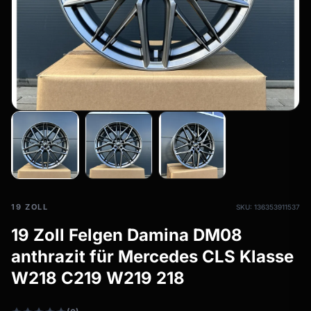
Allwetterreifen
filter_drama
Ganzjahresräder & Felgen
Alle Allwetterräder
19 ZOLL
SKU: 136353911537
19 Zoll Felgen Damina DM08
anthrazit für Mercedes CLS Klasse
W218 C219 W219 218