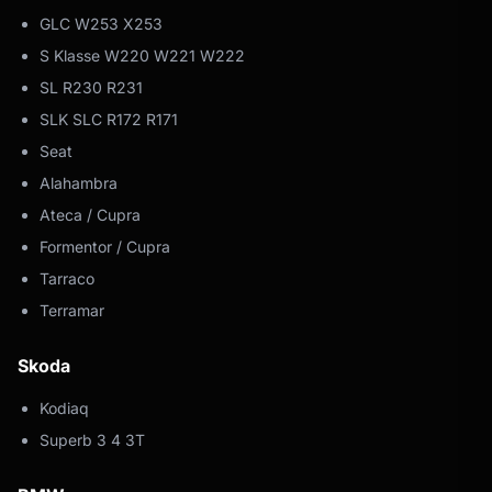
GLC W253 X253
S Klasse W220 W221 W222
SL R230 R231
SLK SLC R172 R171
Seat
Alahambra
Ateca / Cupra
Formentor / Cupra
Tarraco
Terramar
Skoda
Kodiaq
Superb 3 4 3T