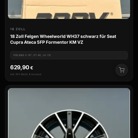
18 ZOLL
18 Zoll Felgen Wheelworld WH37 schwarz für Seat
Cupra Ateca 5FP Formentor KM VZ
FELGE
8 X 18", ET 40, LK 112
629,90
€
inkl. 19% MwSt. & Versand