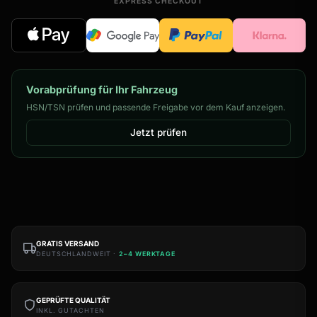
EXPRESS CHECKOUT
Vorabprüfung für Ihr Fahrzeug
HSN/TSN prüfen und passende Freigabe vor dem Kauf anzeigen.
Jetzt prüfen
GRATIS VERSAND
DEUTSCHLANDWEIT ·
2–4 WERKTAGE
GEPRÜFTE QUALITÄT
INKL. GUTACHTEN