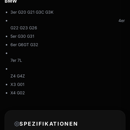
BMW
3er G20 G21 G3C G3K
4er
G22 G23 G26
5er G30 G31
6er G6GT G32
7er 7L
Z4 G4Z
X3 G01
X4 G02
SPEZIFIKATIONEN