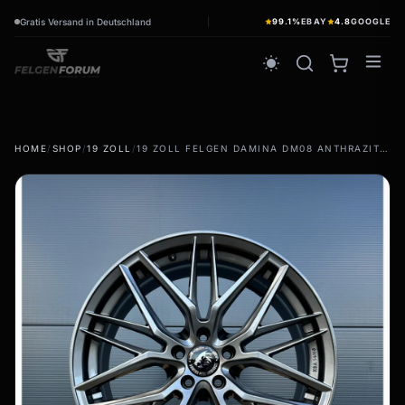
Gratis Versand in Deutschland
99.1%
EBAY
4.8
GOOGLE
wb_sunny
HOME
/
SHOP
/
19 ZOLL
/
19 ZOLL FELGEN DAMINA DM08 ANTHRAZIT FÜR MERCEDES CLS KLASSE W218 C219 W219 218
Sommerreifen
wb_sunny
Sommerräder & Felgen
Kompletträder - Sommer
Winterreifen
ac_unit
Winterräder & Felgen
Kompletträder - Winter