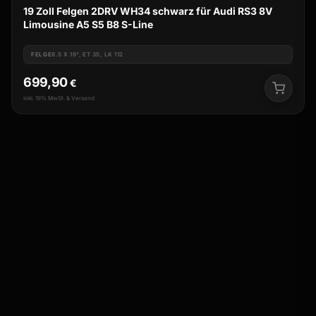
19 Zoll Felgen 2DRV WH34 schwarz für Audi RS3 8V
Limousine A5 S5 B8 S-Line
FELGE
8.5 X 19", ET 35, LK 112
699,90
€
inkl. 19% MwSt. & Versand