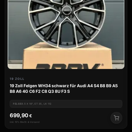
19 ZOLL
19 Zoll Felgen WH34 schwarz für Audi A4 S4 B8 B9 A5
B8 A6 4G C6 F2 C8 Q3 8U F3 S
FELGE
8.5 X 18", ET 35, LK 112
699,90
€
inkl. 19% MwSt. & Versand