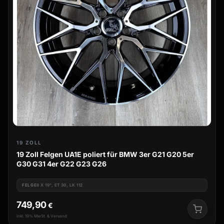
19 ZOLL
19 Zoll Felgen UA1E poliert für BMW 3er G21 G20 5er
G30 G31 4er G22 G23 G26
FELGE
8 X 19", ET 30, LK 112
749,90
€
inkl. 19% MwSt. & Versand