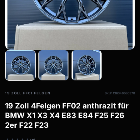
Allwetterreifen
filter_drama
Ganzjahresräder & Felgen
Alle Allwetterräder
19 ZOLL FF01 FELGEN
SKU: 136349680378
19 Zoll 4Felgen FF02 anthrazit für
BMW X1 X3 X4 E83 E84 F25 F26
2er F22 F23