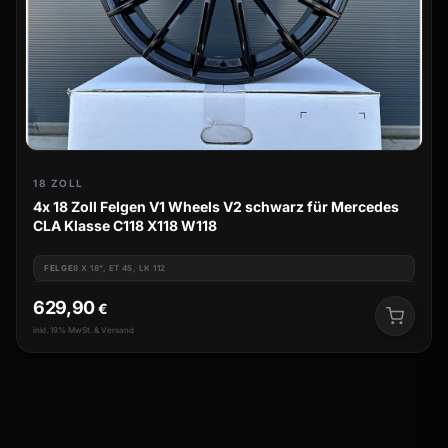
18 ZOLL
4x 18 Zoll Felgen V1 Wheels V2 schwarz für Mercedes
CLA Klasse C118 X118 W118
FELGE
8 X 18", ET 45, LK 112
629,90
€
inkl. 19% MwSt. & Versand