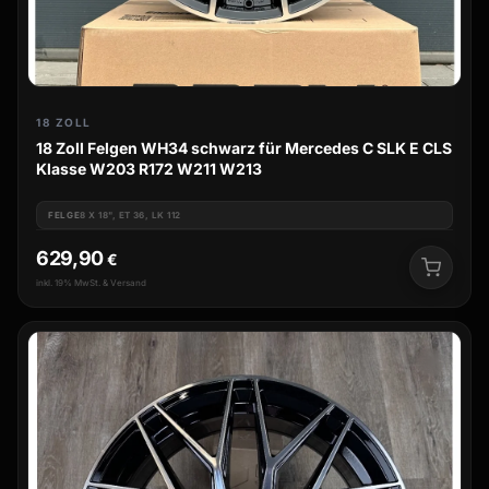
18 ZOLL
18 Zoll Felgen WH34 schwarz für Mercedes C SLK E CLS
Klasse W203 R172 W211 W213
FELGE
8 X 18", ET 36, LK 112
629,90
€
inkl. 19% MwSt. & Versand