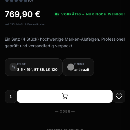
(0)
769,90
€
2 VORRÄTIG – NUR NOCH WENIGE!
inkl. 19% MwSt. & Versandkosten
Ein Satz (4 Stück) hochwertige Marken-Alufelgen. Professionell
geprüft und versandfertig verpackt.
FELGE
FINISH
8.5 x 19", ET 35, LK 120
anthrazit
— ODER —