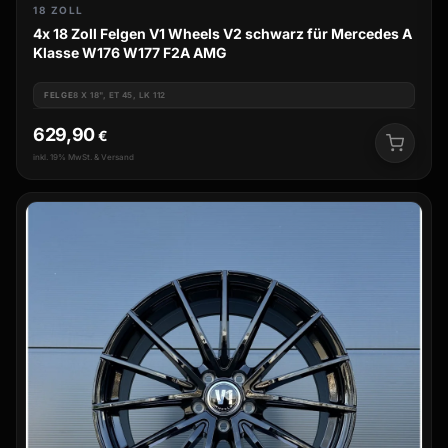
18 ZOLL
4x 18 Zoll Felgen V1 Wheels V2 schwarz für Mercedes A
Klasse W176 W177 F2A AMG
FELGE
8 X 18", ET 45, LK 112
629,90
€
inkl. 19% MwSt. & Versand