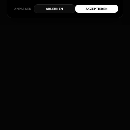
ANPASSEN
ABLEHNEN
AKZEPTIEREN
Jedes dieser Modelle ist mehr als nur eine Felge
– es ist ein Versprechen an Qualität, Design und
individuelle Perfektion.