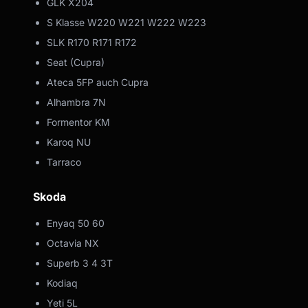
GLK X204
S Klasse W220 W221 W222 W223
SLK R170 R171 R172
Seat (Cupra)
Ateca 5FP auch Cupra
Alhambra 7N
Formentor KM
Karoq NU
Tarraco
Skoda
Enyaq 50 60
Octavia NX
Superb 3 4 3T
Kodiaq
Yeti 5L