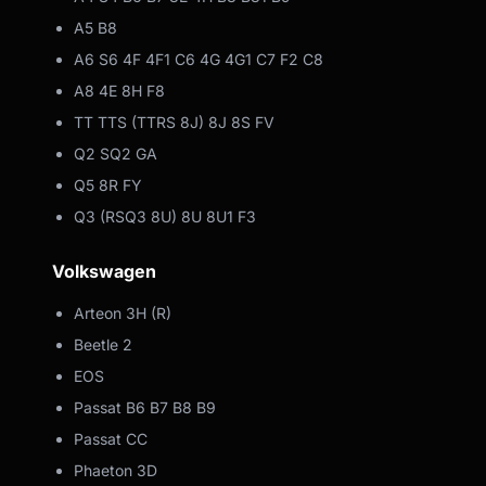
A5 B8
A6 S6 4F 4F1 C6 4G 4G1 C7 F2 C8
A8 4E 8H F8
TT TTS (TTRS 8J) 8J 8S FV
Q2 SQ2 GA
Q5 8R FY
Q3 (RSQ3 8U) 8U 8U1 F3
Volkswagen
Arteon 3H (R)
Beetle 2
EOS
Passat B6 B7 B8 B9
Passat CC
Phaeton 3D