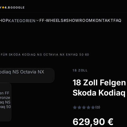
Y
4.8
GOOGLE
HOP
FF-WHEELS
#SHOWROOM
KONTAKT
FAQ
KATEGORIEN
filter_drama
 FÜR SKODA KODIAQ NS OCTAVIA NX ENYAQ 50 60
Allwetterreifen
Ganzjahresräder &
18 ZOLL
Felgen
18 Zoll Felge
Alle Allwetterräder
Skoda Kodiaq
(0)
629,90
€