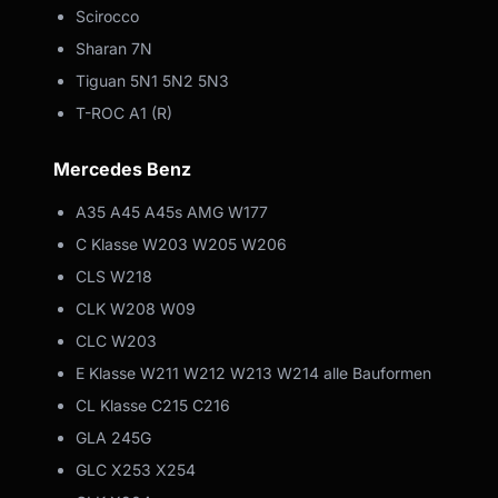
Scirocco
Sharan 7N
Tiguan 5N1 5N2 5N3
T-ROC A1 (R)
Mercedes Benz
A35 A45 A45s AMG W177
C Klasse W203 W205 W206
CLS W218
CLK W208 W09
CLC W203
E Klasse W211 W212 W213 W214 alle Bauformen
CL Klasse C215 C216
GLA 245G
GLC X253 X254