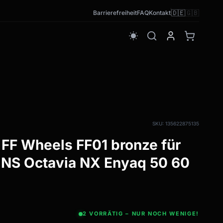
🇩🇪
🇬🇧
Barrierefreiheit
FAQ
Kontakt
wb_sunny
SKU: 135622875135
n FF Wheels FF01 bronze für
 NS Octavia NX Enyaq 50 60
2 VORRÄTIG – NUR NOCH WENIGE!