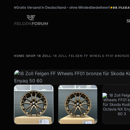
Gratis Versand in Deutschland – ohne Mindestbestellwert
99.1%
EBA
S
wb_sunny
ac_unit
HOME
/
SHOP
/
18 ZOLL
/
18 ZOLL FELGEN FF WHEELS FF01 BRONZE
Sommerreifen
Winterreifen
Sommerräder & Felgen
Winterräder & Felgen
Kompletträder -
Kompletträder - Winter
Sommer