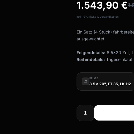
1.543,90
€
1.
inkl. 19% MwSt. & Versandkosten
Ein Satz (4 Stück) fahrbereit
ausgewuchtet.
Felgendetails:
8,5x20 Zoll, 
Reifendetails:
Tageseinkauf ,
FELGE
8.5 x 20", ET 35, LK 112