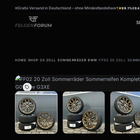
Gratis Versand in Deutschland – ohne Mindestbestellwert
99.1%
EBA
S
wb_sunny
ac_unit
HOME
/
SHOP
/
20 ZOLL SOMMERRÄDER BMW
/
FF02 20 ZOLL SOMM
Sommerreifen
Winterreifen
Sommerräder & Felgen
Winterräder & Felgen
Kompletträder -
Kompletträder - Winter
Sommer