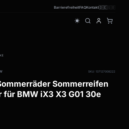
🇩🇪
🇬🇧
Barrierefreiheit
FAQ
Kontakt
wb_sunny
XE
MW
SKU: 137127008222
 Sommerräder Sommerreifen
r für BMW iX3 X3 G01 30e