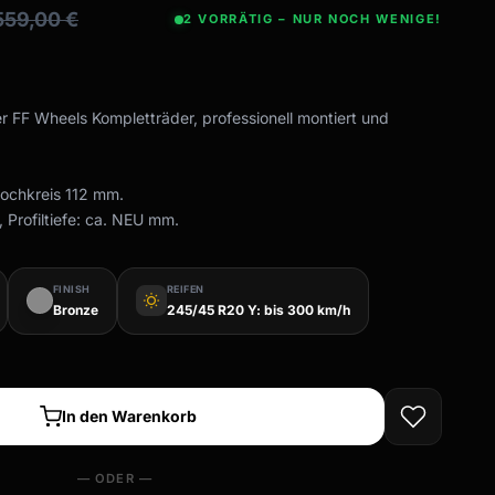
559,00
€
2 VORRÄTIG – NUR NOCH WENIGE!
er FF Wheels Kompletträder, professionell montiert und
Lochkreis 112 mm.
 Profiltiefe: ca. NEU mm.
FINISH
REIFEN
wb_sunny
Bronze
245/45 R20 Y: bis 300 km/h
In den Warenkorb
— ODER —