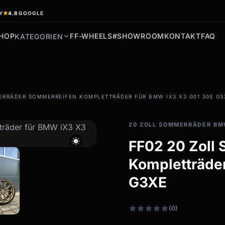
Y
4.8
GOOGLE
HOP
FF-WHEELS
#SHOWROOM
KONTAKT
FAQ
KATEGORIEN
filter_drama
ERRÄDER SOMMERREIFEN KOMPLETTRÄDER FÜR BMW IX3 X3 G01 30E G3
Allwetterreifen
Ganzjahresräder &
20 ZOLL SOMMERRÄDER B
Felgen
wb_sunny
FF02 20 Zoll
Alle Allwetterräder
Kompletträde
G3XE
(0)