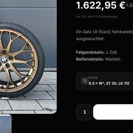
1.622,95
€
1.
inkl. 19% MwSt. & Versandkosten
Ein Satz (4 Stück) fahrbereit
ausgewuchtet.
Felgendetails:
x Zoll.
Reifendetails:
Marken .
FELGE
8.5 x 19", ET 30, LK 112