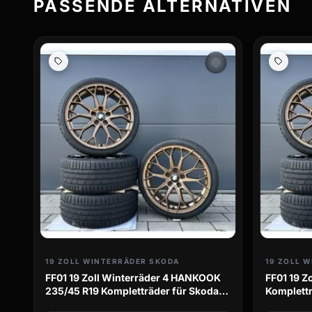
PASSENDE ALTERNATIVEN
ac_unit
19 ZOLL WINTERRÄDER SKODA
19 ZOLL 
FF01 19 Zoll Winterräder 4 HANKOOK
FF01 19 
235/45 R19 Kompletträder für Skoda
Komplettr
Kodiaq NS
Cabrio A