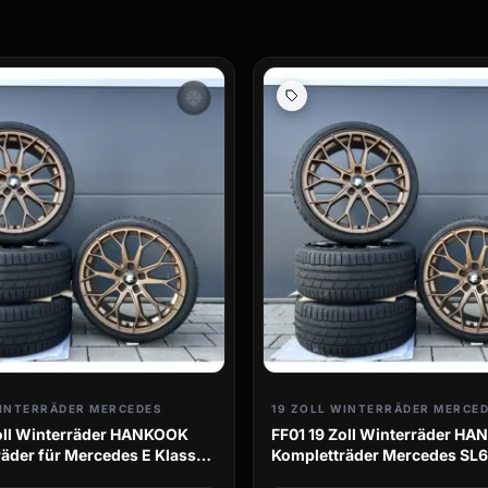
ac_unit
WINTERRÄDER MERCEDES
19 ZOLL WINTERRÄDER MERCE
Zoll Winterräder HANKOOK
FF01 19 Zoll Winterräder H
äder für Mercedes E Klasse
Kompletträder Mercedes SL
238
AMG R230 R231