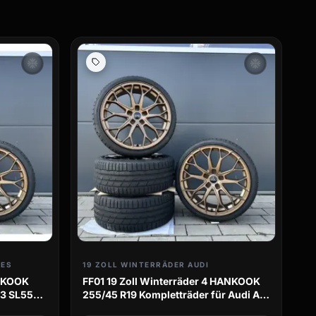
ac_unit
ac_unit
DES
19 ZOLL WINTERRÄDER AUDI
ANKOOK
FF01 19 Zoll Winterräder 4 HANKOOK
63 SL55
255/45 R19 Kompletträder für Audi A7
S7 F2 C8