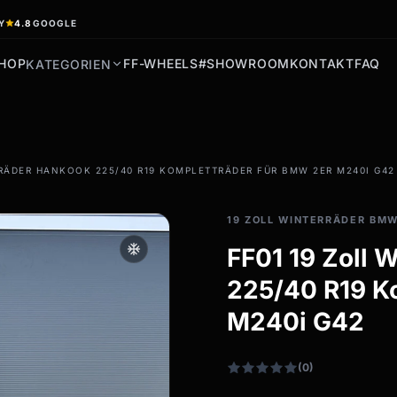
Y
4.8
GOOGLE
HOP
FF-WHEELS
#SHOWROOM
KONTAKT
FAQ
KATEGORIEN
filter_drama
RRÄDER HANKOOK 225/40 R19 KOMPLETTRÄDER FÜR BMW 2ER M240I G42
Allwetterreifen
Ganzjahresräder &
19 ZOLL WINTERRÄDER BM
Felgen
ac_unit
FF01 19 Zoll
Alle Allwetterräder
225/40 R19 K
M240i G42
(0)