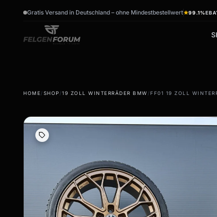
Gratis Versand in Deutschland – ohne Mindestbestellwert
99.1%
EBA
S
wb_sunny
ac_unit
HOME
/
SHOP
/
19 ZOLL WINTERRÄDER BMW
/
FF01 19 ZOLL WINTE
Sommerreifen
Winterreifen
Sommerräder & Felgen
Winterräder & Felgen
Kompletträder -
Kompletträder - Winter
Sommer