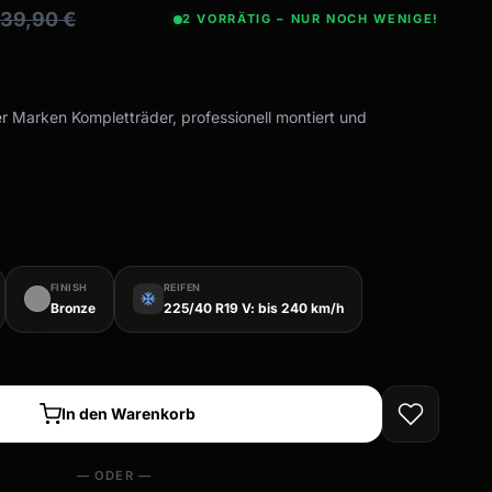
639,90
€
2 VORRÄTIG – NUR NOCH WENIGE!
er Marken Kompletträder, professionell montiert und
FINISH
REIFEN
ac_unit
Bronze
225/40 R19 V: bis 240 km/h
In den Warenkorb
— ODER —