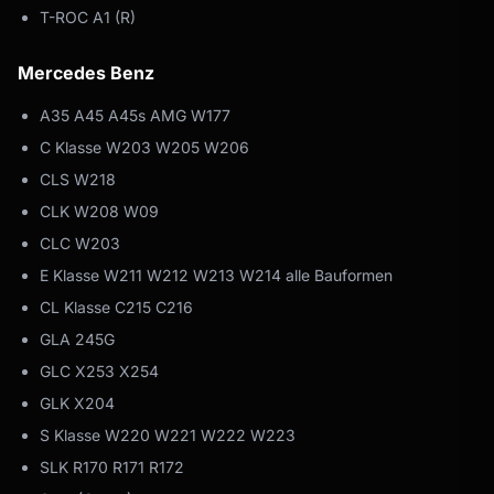
T-ROC A1 (R)
Mercedes Benz
A35 A45 A45s AMG W177
C Klasse W203 W205 W206
CLS W218
CLK W208 W09
CLC W203
E Klasse W211 W212 W213 W214 alle Bauformen
CL Klasse C215 C216
GLA 245G
GLC X253 X254
GLK X204
S Klasse W220 W221 W222 W223
SLK R170 R171 R172