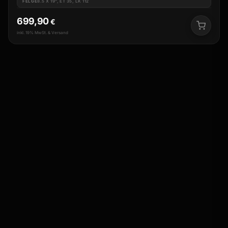
FELGE
8.5 X 19", ET 35, LK 112
699,90
€
inkl. 19% MwSt. & Versand