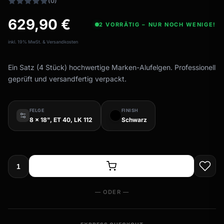
(0)
629,90
€
2 VORRÄTIG – NUR NOCH WENIGE!
inkl. 19% MwSt. & Versandkosten
Ein Satz (4 Stück) hochwertige Marken-Alufelgen. Professionell
geprüft und versandfertig verpackt.
FELGE
FINISH
8 x 18", ET 40, LK 112
Schwarz
— ODER —