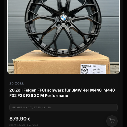
20 ZOLL
20 Zoll Felgen FF01 schwarz für BMW 4er M440i M440
F32 F33 F36 3C M Performane
FELGE
8.5 X 20", ET 35, LK 120
879,90
€
inkl. 19% MwSt. & Versand