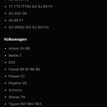
TT TTS (TTRS 8J) 8J 8S FV
Q2 SQ2 GA
Q5 8R FY
Q3 (RSQ3 8U) 8U 8U1 F3
Volkswagen
Arteon 3H (R)
Beetle 2
EOS
Passat B6 B7 B8 B9
Passat CC
Phaeton 3D
Scirocco
Sharan 7N
Tiguan 5N1 5N2 5N3