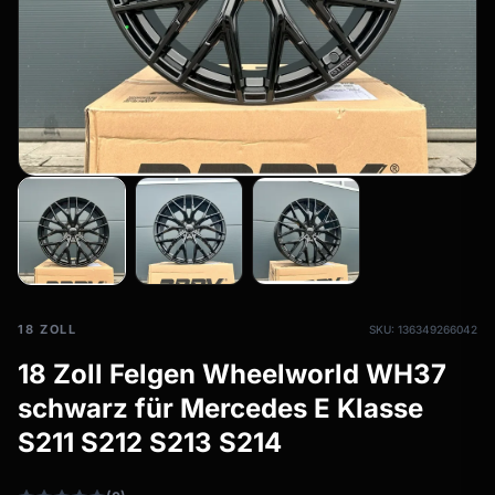
Allwetterreifen
filter_drama
Ganzjahresräder & Felgen
Alle Allwetterräder
18 ZOLL
SKU: 136349266042
18 Zoll Felgen Wheelworld WH37
schwarz für Mercedes E Klasse
S211 S212 S213 S214