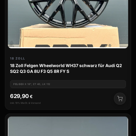
18 ZOLL
18 Zoll Felgen Wheelworld WH37 schwarz für Audi Q2
SQ2 Q3 GA 8U F3 Q5 8R FY S
FELGE
8 X 18", ET 40, LK 112
629,90
€
inkl. 19% MwSt. & Versand