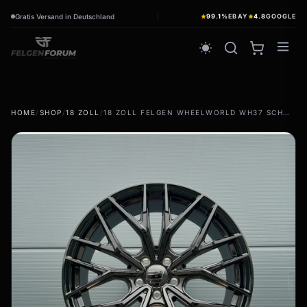
Gratis Versand in Deutschland
99.1%
EBAY
4.8
GOOGLE
wb_sunny
HOME
/
SHOP
/
18 ZOLL
/
18 ZOLL FELGEN WHEELWORLD WH37 SCHWARZ FÜR MERCEDES E KLASSE S211 S212 S213 S214
Sommerreifen
wb_sunny
Sommerräder & Felgen
Kompletträder - Sommer
Winterreifen
ac_unit
Winterräder & Felgen
Kompletträder - Winter