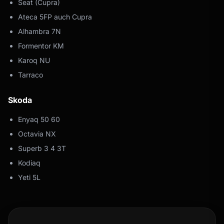
Seat (Cupra)
Ateca 5FP auch Cupra
Alhambra 7N
Formentor KM
Karoq NU
Tarraco
Skoda
Enyaq 50 60
Octavia NX
Superb 3 4 3T
Kodiaq
Yeti 5L