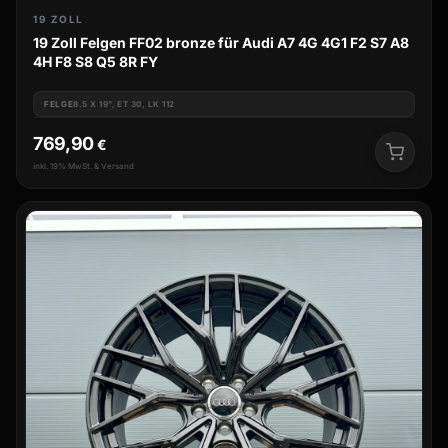
19 ZOLL
19 Zoll Felgen FF02 bronze für Audi A7 4G 4G1 F2 S7 A8
4H F8 S8 Q5 8R FY
FELGE
8.5 X 19", ET 30, LK 112
769,90
€
inkl. 19% MwSt. & Versand